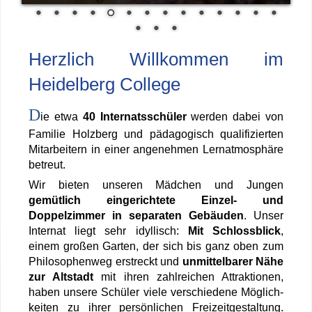
Herzlich Willkommen im
Heidelberg College
D
ie etwa
40 Internats­schüler
werden dabei von
Familie Holzberg und pädagogisch quali­fi­zierten
Mitarbeitern in einer angenehmen Lernatmosphäre
betreut.
Wir bieten unseren Mädchen und Jungen
gemütlich eingerichtete Einzel- und
Doppelzimmer in separaten Gebäuden
. Unser
Internat liegt sehr idyllisch:
Mit Schlossblick
,
einem großen Garten, der sich bis ganz oben zum
Philosophenweg erstreckt und
unmittelbarer Nähe
zur Altstadt
mit ihren
zahlreichen Attrak­tionen
,
haben unsere Schüler viele verschiedene Mög­lich­
keiten zu ihrer persönlichen Freizeitgestaltung.