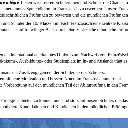
re intégré
bieten wir unseren Schülerinnen und Schüler die Chance,
onal anerkanntes Sprachdiplom in Französisch zu erwerben. Unsere Franz
e schriftlichen Prüfungen zu bewerten und die mündlichen Prüfungen
nen und Schüler der 10. Klassen im Fach Französisch eine zentrale Klas
nnen sie auf freiwilliger Basis durch eine zusätzliche mündliche Prüf
en ein international anerkanntes Diplom zum Nachweis von Französisc
tikums-, Ausbildungs- oder Studienplatz im In- und Ausland) trägt es 
hinaus ein Zusatzengagement der Schülerin / des Schülers.
en oft neue Motivation und bessere Noten im Französischunterricht.
ute Vorbereitung auf den mündlichen Teil der Abiturprüfung in den Fr
 intégré anbieten zu können und sind stolz auf unsere Schüler, die das
 motivierte Kandidatinnen und Kandidaten in den mündlichen Prüfunge